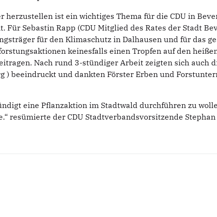
er herzustellen ist ein wichtiges Thema für die CDU in Bev
t.
Für Sebastin Rapp (CDU Mitglied des Rates der Stadt Be
ngsträger für den Klimaschutz in Dalhausen und für das g
forstungsaktionen keinesfalls einen Tropfen auf den heiße
eitragen.
Nach rund 3-stündiger Arbeit zeigten sich auch 
rg ) beeindruckt und dankten Förster Erben und Forstunte
igt eine Pflanzaktion im Stadtwald durchführen zu wollen
.“ resümierte der CDU Stadtverbandsvorsitzende Stephan 