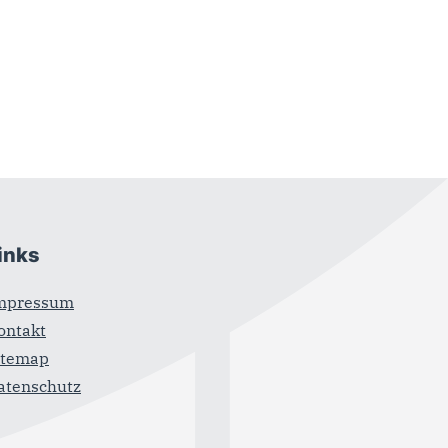
inks
mpressum
ontakt
itemap
atenschutz